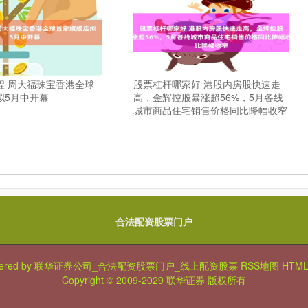
程 周大福珠宝香港全球
股票杠杆哪家好 港股内房股快速走
拟5月中开幕
高，金辉控股暴涨超56%，5月各线
城市商品住宅销售价格同比降幅收窄
合法配资股票门户
ered by
联华证券公司_合法配资股票门户_线上配资股票
RSS地图
HTM
Copyright
© 2009-2029
联华证券
版权所有