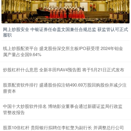
网上炒股安全 中银证券任命盖文国兼任合规总监 获监管认可正式
履职
线上炒股配资平台 盛龙股份深交所主板IPO获受理 2024年钼金
属产量占全国9.64%
炒股杠杆什么意思 全新丰田RAV4预告图 将于5月21日正式发布
股票配资软件排行 盛通股份拟注销490.69万股回购股份并减少注
册资本
中国十大炒股软件排名 博纳影业董事会通过新疆证监局行政监
管整改报告
股票10倍杠杆 贵阳银行拟聘任李虹檠为副行长 并调整总行公司