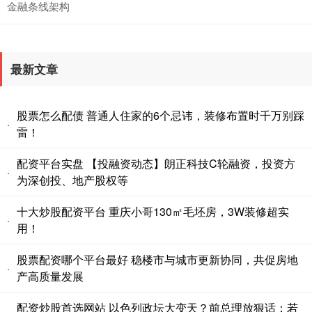
金融条线架构
最新文章
股票怎么配债 普通人住家的6个忌讳，装修布置时千万别踩
·
雷！
配资平台实盘 【投融资动态】朗正科技C轮融资，投资方
·
为深创投、地产股权等
十大炒股配资平台 重庆小哥130㎡毛坯房，3W装修超实
·
用！
股票配资哪个平台最好 稳楼市与城市更新协同，共促房地
·
产高质量发展
配资炒股首选网站 以色列政坛大变天？前总理放狠话：若