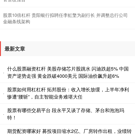
股票10倍杠杆 贵阳银行拟聘任李虹檠为副行长 并调整总行公司
金融条线架构
最新文章
什么股票融资杠杆 美股存储芯片股跳水 闪迪跌超5% 中国
·
资产逆势走强 黄金跌破4000美元 国际油价飙升超6%
股票如何用杠杠杆 拓邦股份：收入增长放缓，上半年净利
·
惨遭“腰斩”，自主智能业务难堪大任
股票有哪些交易平台 段永平又谈了存储、茅台和泡泡玛
·
特！
期货配资哪家好 募投项目缩水2亿、厂房转作出租，业绩转
·