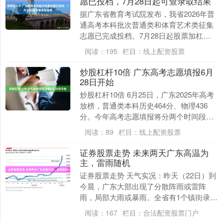
愿已投档，7月28日起可查录取结果
据广东省教育考试院发布，我省2026年普
通高考本科批次普通类和体育艺术类征集
志愿已完成投档。7月28日起股票加杠
杆，考生可陆续查询到本科批次征集志愿
阅读：
195
栏目：
线上配资股票
录取结果。 ....
炒股杠杆10倍 广东高考志愿填报6月
28日开始
炒股杠杆10倍 6月25日，广东2025年高考
放榜，普通类本科历史464分、物理436
分。今年高考志愿填报将分两个时间段进
行，从6月28日开始进行。 广东省教育....
阅读：
89
栏目：
线上配资股票
证券股票走势 未来两天广东高温为
主，雷雨随机
证券股票走势 天气实况：昨天（22日）到
今晨，广东大部出现了分散阵雨或雷阵
雨，局部大雨或暴雨。全省有1个镇街录得
超过50毫米的暴雨，有75个镇街录得25毫
阅读：
167
栏目：
合法配资股票门户
米～5....