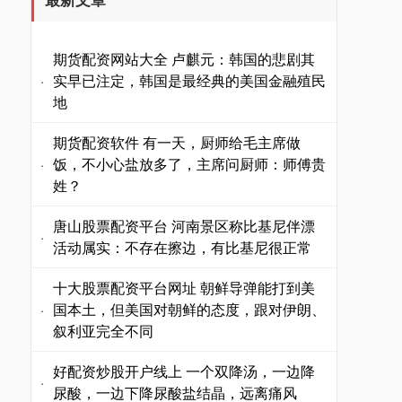
期货配资网站大全 卢麒元：韩国的悲剧其
实早已注定，韩国是最经典的美国金融殖民
·
地
期货配资软件 有一天，厨师给毛主席做
饭，不小心盐放多了，主席问厨师：师傅贵
·
姓？
唐山股票配资平台 河南景区称比基尼伴漂
·
活动属实：不存在擦边，有比基尼很正常
十大股票配资平台网址 朝鲜导弹能打到美
国本土，但美国对朝鲜的态度，跟对伊朗、
·
叙利亚完全不同
好配资炒股开户线上 一个双降汤，一边降
·
尿酸，一边下降尿酸盐结晶，远离痛风