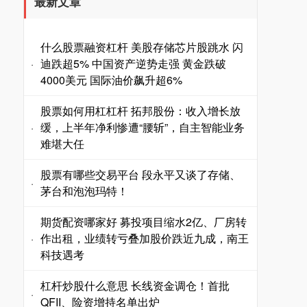
最新文章
什么股票融资杠杆 美股存储芯片股跳水 闪
迪跌超5% 中国资产逆势走强 黄金跌破
·
4000美元 国际油价飙升超6%
股票如何用杠杠杆 拓邦股份：收入增长放
缓，上半年净利惨遭“腰斩”，自主智能业务
·
难堪大任
股票有哪些交易平台 段永平又谈了存储、
·
茅台和泡泡玛特！
期货配资哪家好 募投项目缩水2亿、厂房转
作出租，业绩转亏叠加股价跌近九成，南王
·
科技遇考
杠杆炒股什么意思 长线资金调仓！首批
·
QFII、险资增持名单出炉