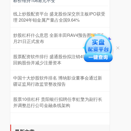
标价维持108港元不变
线上炒股配资平台 盛龙股份深交所主板IPO获受
理 2024年钼金属产量占全国9.64%
炒股杠杆什么意思 全新丰田RAV4预告图 将于5
月21日正式发布
股票配资软件排行 盛通股份拟注销490.69万股
回购股份并减少注册资本
中国十大炒股软件排名 博纳影业董事会通过新
疆证监局行政监管整改报告
股票10倍杠杆 贵阳银行拟聘任李虹檠为副行长
并调整总行公司金融条线架构